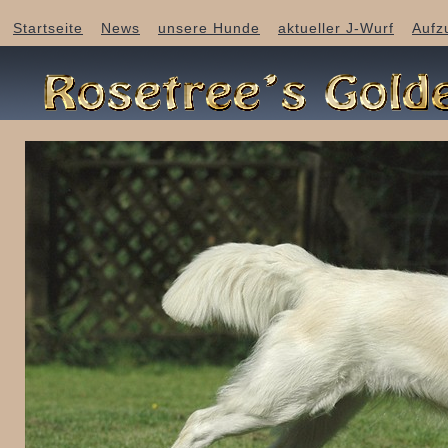
Startseite
News
unsere Hunde
aktueller J-Wurf
Aufz