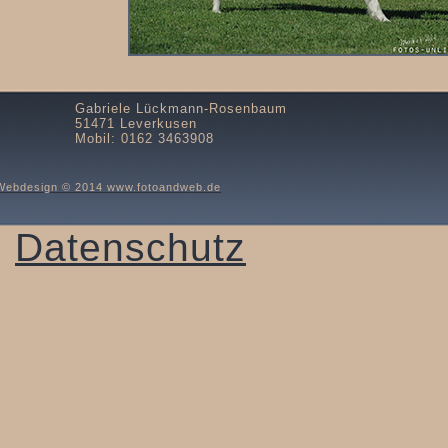
Gabriele Lückmann-Rosenbaum
51471 Leverkusen
Mobil: 0162 3463908
Webdesign © 2014 www.fotoandweb.de
Datenschutz