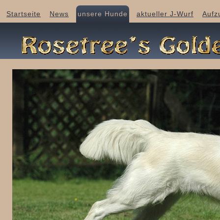
Startseite
News
unsere Hunde
aktueller J-Wurf
Aufz