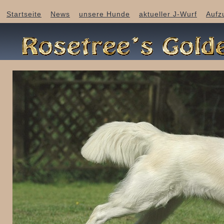
Startseite
News
unsere Hunde
aktueller J-Wurf
Aufz