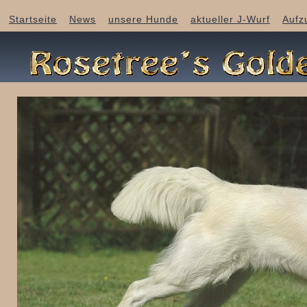
Startseite
News
unsere Hunde
aktueller J-Wurf
Aufz