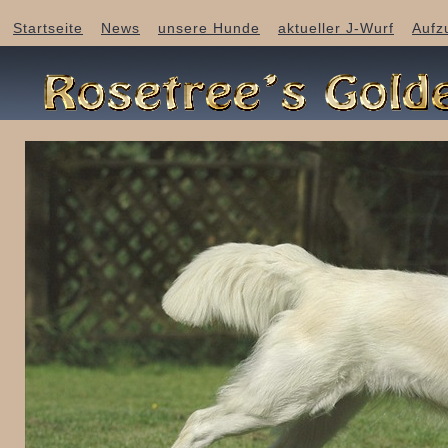
Startseite
News
unsere Hunde
aktueller J-Wurf
Aufz