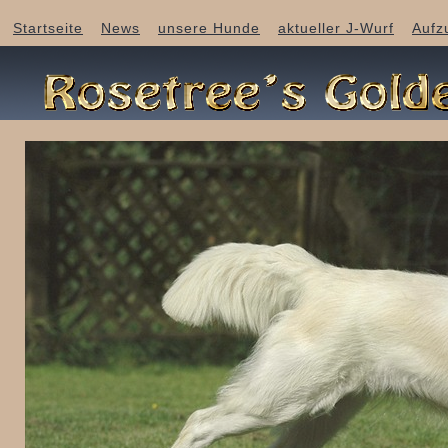
Startseite
News
unsere Hunde
aktueller J-Wurf
Aufz