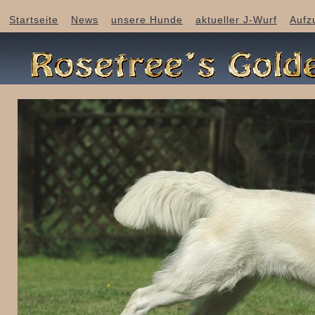
Startseite
News
unsere Hunde
aktueller J-Wurf
Aufz