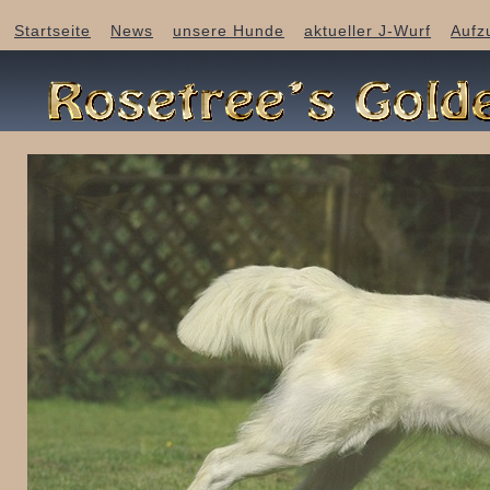
Startseite
News
unsere Hunde
aktueller J-Wurf
Aufz