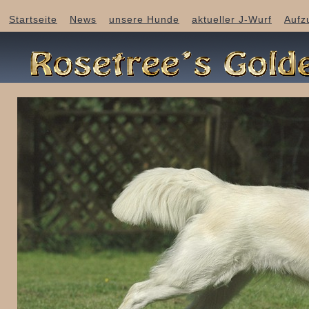
Startseite
News
unsere Hunde
aktueller J-Wurf
Aufz