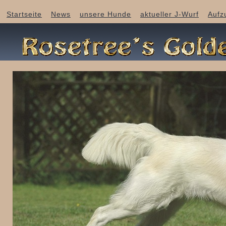
Startseite
News
unsere Hunde
aktueller J-Wurf
Aufz