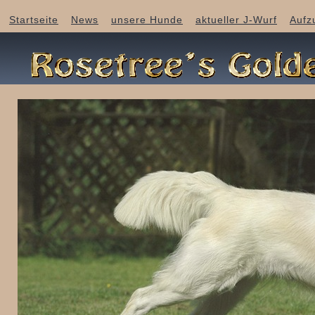
Startseite
News
unsere Hunde
aktueller J-Wurf
Aufz