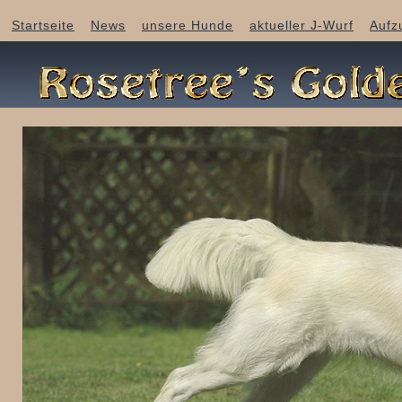
Startseite
News
unsere Hunde
aktueller J-Wurf
Aufz