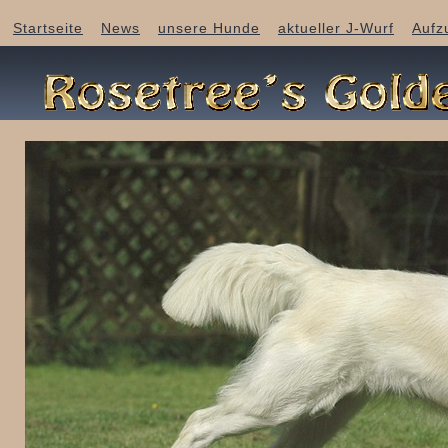
Startseite
News
unsere Hunde
aktueller J-Wurf
Aufz