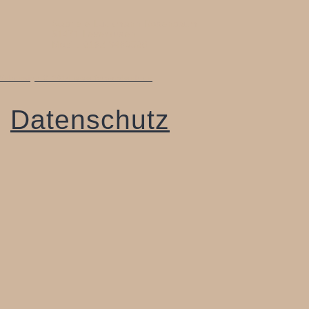
Gabriele Lückmann-Rosenbaum
51471 Leverkusen
Mobil: 0162 3463908
Webdesign © 2014 www.fotoandweb.de
Datenschutz