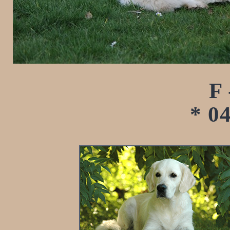
F
* 0